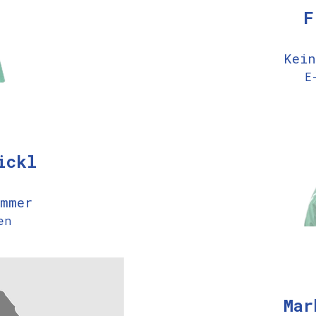
F
Kei
E
ickl
mmer
en
Mar