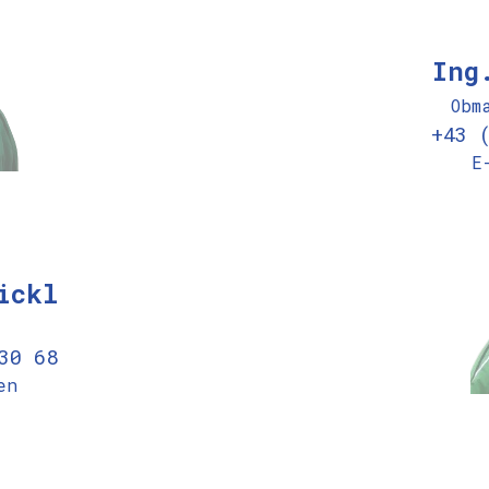
Ing
Obm
+43 
E
ickl
30 68
en