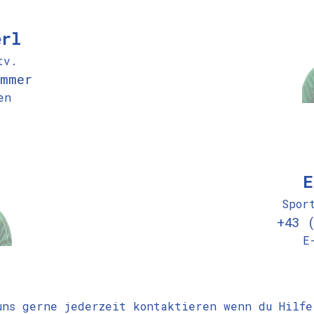
erl
tv.
mmer
en
E
Spor
+43 
E
uns gerne jederzeit kontaktieren wenn du Hilfe