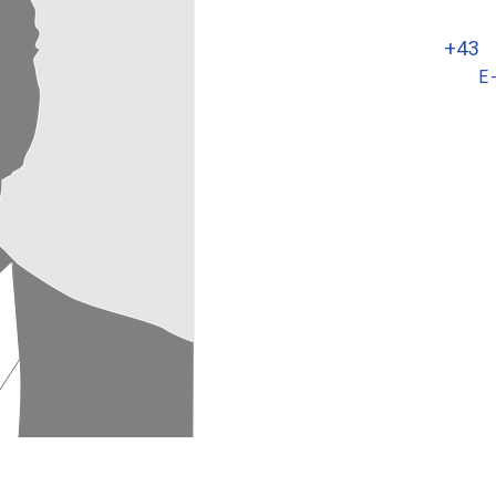
+43 
E