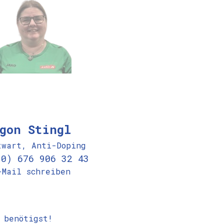
gon Stingl
twart, Anti-Doping
(0) 676 906 32 43
-Mail schreiben
 benötigst!